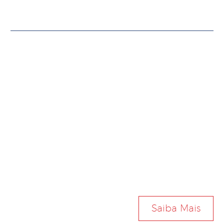
Quer saber mais?
Entre em contato em
descubra como
podemos auxiliar nas
mais diversas
demandas
na área de tecnologia
para órgão público.
Saiba Mais