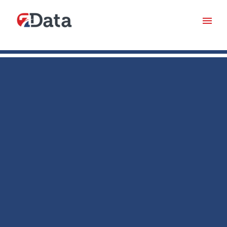
Cloud
Conheça maiores detalhes sobre
cloud
, nos dias de hoje
existe a
cloud pública
que partilha recursos
e oferece serviços ao público através da Internet. A
cloud
privada
que não é partilhada e oferece serviços
através de uma rede privada interna normalmente
alojada em um local, uma
cloud híbrida
que partilha
serviços
entre clouds públicas e privadas consoante a finalidade,
e uma cloud da comunidade que partilha
recursos apenas entre organizações, como instituições